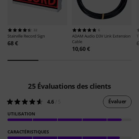
32
6
Stairville
Record Sign
ADAM Audio
D3V Link Extension
Cable
68 €
10,60 €
25
Évaluations des clients
Évaluer
4.6
/ 5
UTILISATION
CARACTÉRISTIQUES