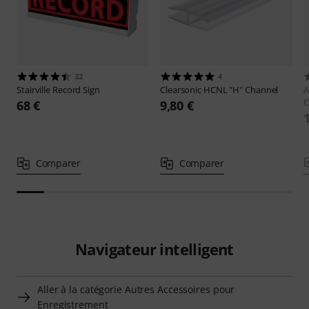
32
4
Stairville
Record Sign
Clearsonic
HCNL "H" Channel
A
C
68 €
9,80 €
Comparer
Comparer
Navigateur intelligent
Aller à la catégorie Autres Accessoires pour
Enregistrement