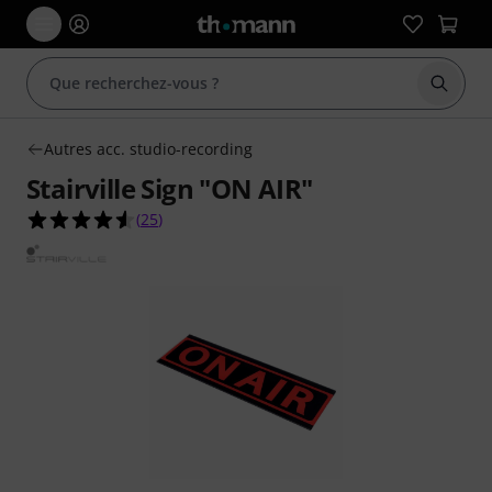
Démarr
Autres acc. studio-recording
Stairville Sign "ON AIR"
4.6 étoiles sur 5 d'après 25 évaluations clients
(
25
)